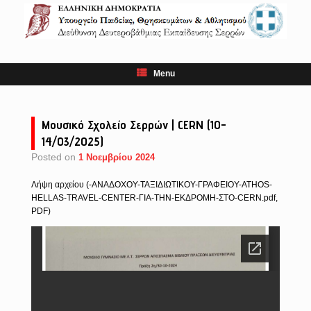
Skip
to
content
Menu
Μουσικό Σχολείο Σερρών | CERN (10-
14/03/2025)
Posted on
1 Νοεμβρίου 2024
Λήψη αρχείου (-ΑΝΑΔΟΧΟΥ-ΤΑΞΙΔΙΩΤΙΚΟΥ-ΓΡΑΦΕΙΟΥ-ATHOS-
HELLAS-TRAVEL-CENTER-ΓΙΑ-ΤΗΝ-ΕΚΔΡΟΜΗ-ΣΤΟ-CERN.pdf,
PDF)