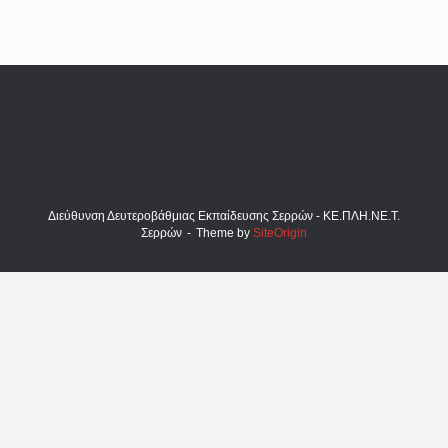
Διεύθυνση Δευτεροβάθμιας Εκπαίδευσης Σερρών - ΚΕ.ΠΛΗ.ΝΕ.Τ.
Σερρών
Theme by
SiteOrigin