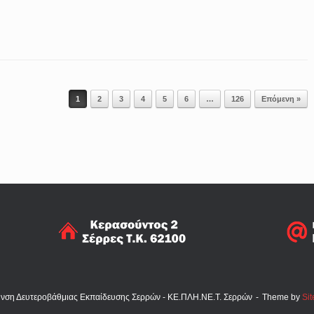
1
2
3
4
5
6
…
126
Επόμενη »
υνση Δευτεροβάθμιας Εκπαίδευσης Σερρών - ΚΕ.ΠΛΗ.ΝΕ.Τ. Σερρών
Theme by
Sit