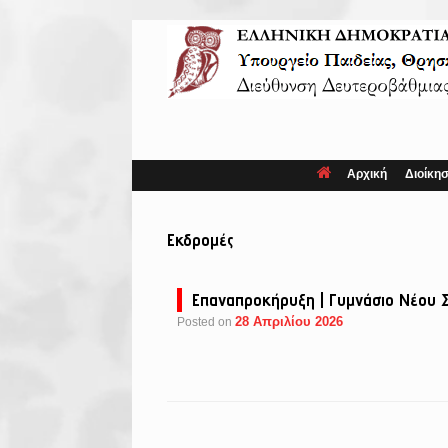
Skip
to
content
Αρχική
Διοίκη
Εκδρομές
Επαναπροκήρυξη | Γυμνάσιο Νέου 
28 Απριλίου 2026
Posted on