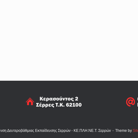
υνση Δευτεροβάθμιας Εκπαίδευσης Σερρών - ΚΕ.ΠΛΗ.ΝΕ.Τ. Σερρών
Theme by
Sit