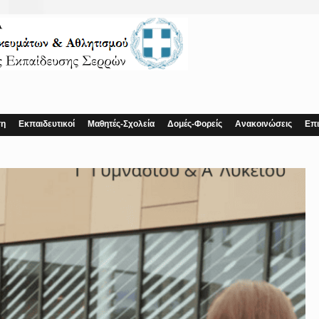
ση
Εκπαιδευτικοί
Μαθητές-Σχολεία
Δομές-Φορείς
Ανακοινώσεις
Επι