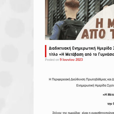
Διαδικτυακή Ενημερωτική Ημερίδα 
τίτλο «H Μετάβαση από το Γυμνάσι
9 Ιουνίου 2023
Posted on
Η Περιφερειακή Διεύθυνση Πρωτοβάθμιας και Δ
Ενημερωτική Ημερίδα Σχολι
«H Μετά
την 
Στόχος της ημερίδας είναι η ευαισθητοποίη