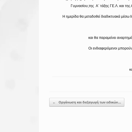
Γυμνασίου,της Α΄ τάξης ΓΕ.Λ. και της Α
Η ημερίδα θα μεταδοθεί διαδικτυακά μέσω l
και θα παραμείνει αναρτημέν
Οι ενδιαφερόμενοι μπορού
κ
Post navigation
←
Οργάνωση και διεξαγωγή των ειδικών…