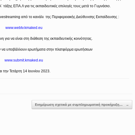
΄ τάξης ΕΠΑ.Λ για τις εκπαιδευτικές επιλογές τους μετά το Γυμνάσιο.
ivestreaming από το κανάλι της Περιφερειακής Διεύθυνσης Εκπαίδευσης :
www.webtv.kmaked.eu
η για να είναι στη διάθεση της εκπαιδευτικής κοινότητας.
ν να υποβάλλουν ερωτήματα στην πλατφόρμα ερωτήσεων
www.submit.kmaked.eu
αι την Τετάρτη 14 Ιουνίου 2023.
Ενημέρωση σχετικά με συμπληρωματική προκήρυξη…
→