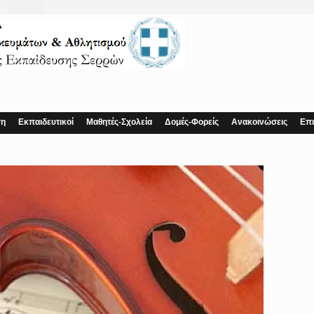
ση
Εκπαιδευτικοί
Μαθητές-Σχολεία
Δομές-Φορείς
Ανακοινώσεις
Επι