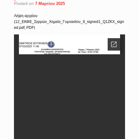
Posted on
7 Μαρτίου 2025
Λήψη αρχείου
(12_ΕΚΦΕ_Σερρών_Χημεία_Γυμνασίου_ΙΙ_signed1_Q1ZKX_sign
ed.pdf, PDF)