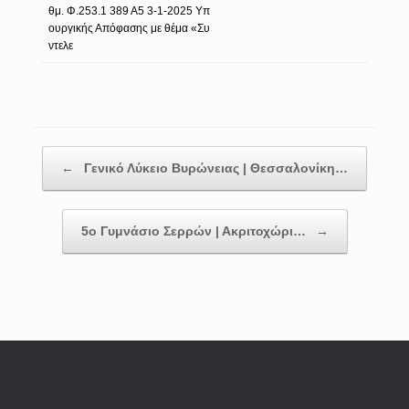
θμ. Φ.253.1 389 Α5 3-1-2025 Υπ
ουργικής Απόφασης με θέμα «Συ
ντελε
Post navigation
←
Γενικό Λύκειο Βυρώνειας | Θεσσαλονίκη…
5ο Γυμνάσιο Σερρών | Ακριτοχώρι…
→