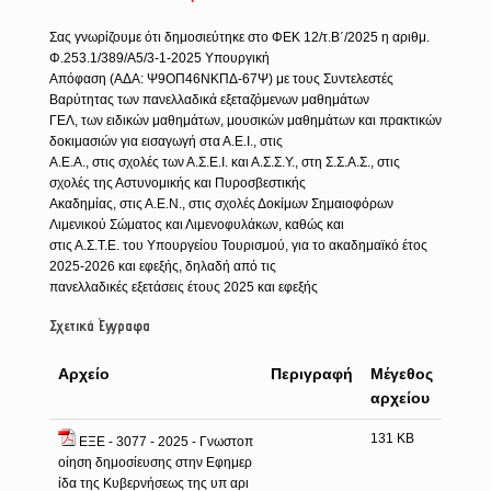
Σας γνωρίζουμε ότι δημοσιεύτηκε στο ΦΕΚ 12/τ.Β΄/2025 η αριθμ.
Φ.253.1/389/Α5/3-1-2025 Υπουργική
Απόφαση (ΑΔΑ: Ψ9ΟΠ46ΝΚΠΔ-67Ψ) με τους Συντελεστές
Βαρύτητας των πανελλαδικά εξεταζόμενων μαθημάτων
ΓΕΛ, των ειδικών μαθημάτων, μουσικών μαθημάτων και πρακτικών
δοκιμασιών για εισαγωγή στα Α.Ε.Ι., στις
Α.Ε.Α., στις σχολές των Α.Σ.Ε.Ι. και Α.Σ.Σ.Υ., στη Σ.Σ.Α.Σ., στις
σχολές της Αστυνομικής και Πυροσβεστικής
Ακαδημίας, στις Α.Ε.Ν., στις σχολές Δοκίμων Σημαιοφόρων
Λιμενικού Σώματος και Λιμενοφυλάκων, καθώς και
στις Α.Σ.Τ.Ε. του Υπουργείου Τουρισμού, για το ακαδημαϊκό έτος
2025-2026 και εφεξής, δηλαδή από τις
πανελλαδικές εξετάσεις έτους 2025 και εφεξής
Σχετικά Έγγραφα
Αρχείο
Περιγραφή
Μέγεθος
αρχείου
131 KB
ΕΞΕ - 3077 - 2025 - Γνωστοπ
οίηση δημοσίευσης στην Εφημερ
ίδα της Κυβερνήσεως της υπ αρι