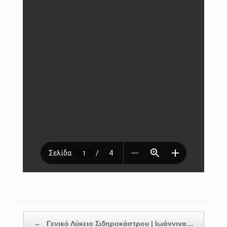
Post navigation
←
Γενικό Λύκειο Σιδηροκάστρου | Ιωάννινα…