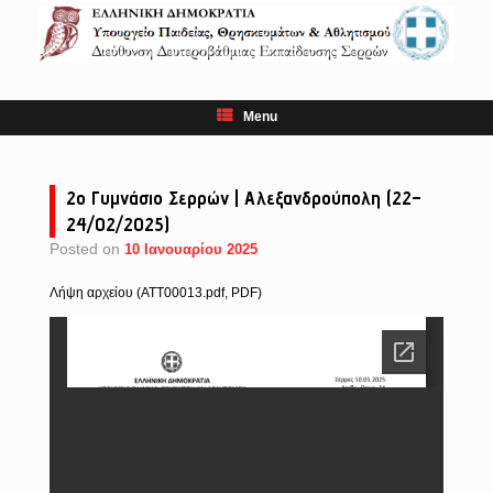
Skip
to
content
Menu
2ο Γυμνάσιο Σερρών | Αλεξανδρούπολη (22–
24/02/2025)
Posted on
10 Ιανουαρίου 2025
Λήψη αρχείου (ATT00013.pdf, PDF)