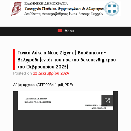
Skip
to
content
Menu
Γενικό Λύκειο Νέας Ζίχνης | Βουδαπέστη-
Βελιγράδι (εντός του πρώτου δεκαπενθήμερου
του Φεβρουαρίου 2025)
Posted on
12 Δεκεμβρίου 2024
Λήψη αρχείου (ATT00034-1.pdf, PDF)