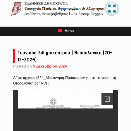
Skip
to
content
Menu
Γυμνάσιο Σιδηροκάστρου | Θεσσαλονίκη (20-
12-2024)
Posted on
5 Δεκεμβρίου 2024
Λήψη αρχείου (524_Αξιολόγηση-Προσφορών-για-μετακίνηση-στη-
Θεσσαλονίκη.pdf, PDF)