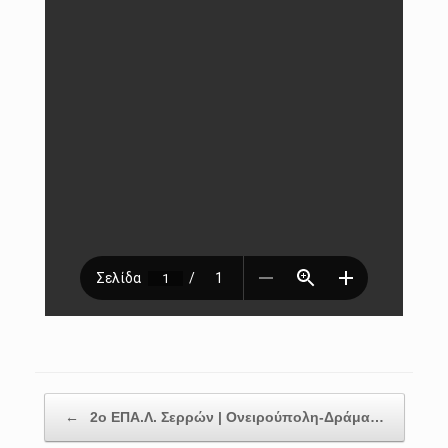
Post navigation
←
2ο ΕΠΑ.Λ. Σερρών | Ονειρούπολη-Δράμα…