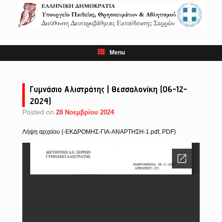
Skip
to
content
Menu
Γυμνάσιο Αλιστράτης | Θεσσαλονίκη (06-12-
2024)
Posted on
28 Νοεμβρίου 2024
Λήψη αρχείου (-ΕΚΔΡΟΜΗΣ-ΓΙΑ-ΑΝΑΡΤΗΣΗ-1.pdf, PDF)