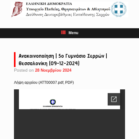
Skip
to
content
Menu
Ανακοινοποίηση | 5ο Γυμνάσιο Σερρών |
Θεσσαλονίκη (09-12-2024)
Posted on
28 Νοεμβρίου 2024
Λήψη αρχείου (ATT00007.pdf, PDF)