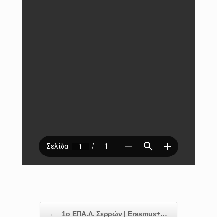
Post navigation
←
1ο ΕΠΑ.Λ. Σερρών | Erasmus+…