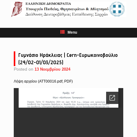
Skip
to
content
Menu
Γυμνάσιο Ηράκλειας | Cern-Ευρωκοινοβούλιο
(24/02-01/03/2025)
Posted on
13 Νοεμβρίου 2024
Λήψη αρχείου (ATT00016.pdf, PDF)