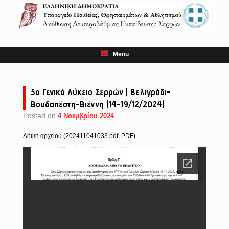
Skip
to
content
Menu
5ο Γενικό Λύκειο Σερρών | Βελιγράδι-
Βουδαπέστη-Βιέννη (14-19/12/2024)
Posted on
4 Νοεμβρίου 2024
Λήψη αρχείου (202411041033.pdf, PDF)