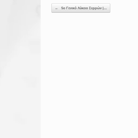
Post navigation
←
5ο Γενικό Λύκειο Σερρών |…