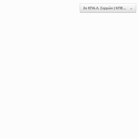
2ο ΕΠΑ.Λ. Σερρών | ΚΠΕ…
→