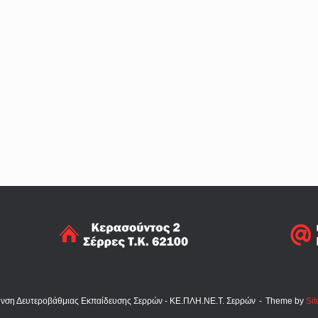
υνση Δευτεροβάθμιας Εκπαίδευσης Σερρών - ΚΕ.ΠΛΗ.ΝΕ.Τ. Σερρών
Theme by
Sit