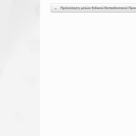
Post navigation
←
Πρόσκληση μελών Ειδικού Εκπαιδευτικού Πρ