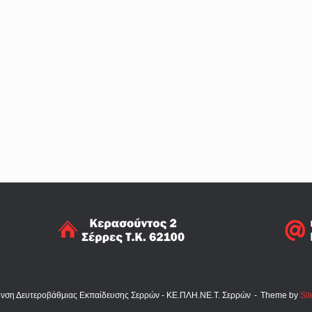
υνση Δευτεροβάθμιας Εκπαίδευσης Σερρών - ΚΕ.ΠΛΗ.ΝΕ.Τ. Σερρών
Theme by
Sit