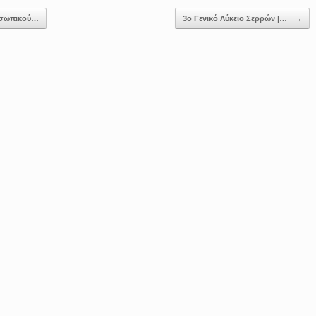
οσωπικού…
3ο Γενικό Λύκειο Σερρών |…
→