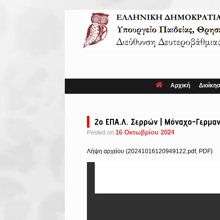
Skip
to
content
Αρχική
Διοίκη
2ο ΕΠΑ.Λ. Σερρών | Μόναχο-Γερμαν
16 Οκτωβρίου 2024
Posted on
Λήψη αρχείου (20241016120949122.pdf, PDF)