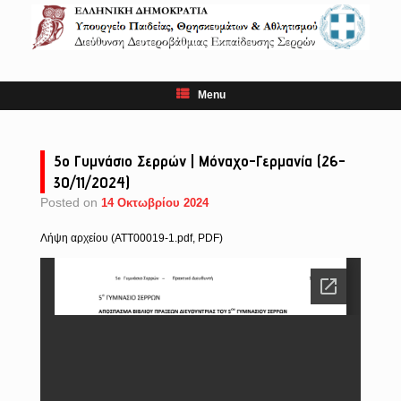
Skip
to
content
Menu
5ο Γυμνάσιο Σερρών | Μόναχο-Γερμανία (26-
30/11/2024)
Posted on
14 Οκτωβρίου 2024
Λήψη αρχείου (ATT00019-1.pdf, PDF)