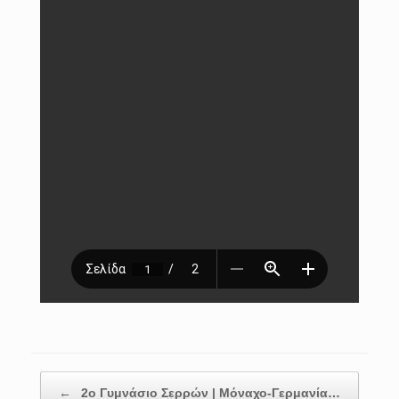
Post navigation
←
2ο Γυμνάσιο Σερρών | Μόναχο-Γερμανία…