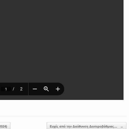
2024)
Ευχές από την Διεύθυνση Δευτεροβάθμιας…
→