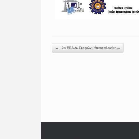
Post navigation
←
2ο ΕΠΑ.Λ. Σερρών | Θεσσαλονίκη…