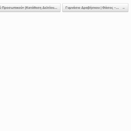
ύ Προσωπικού» (Κατάθεση Δελτίου…
Γυμνάσιο Δραβήσκου | Θάσος –…
→