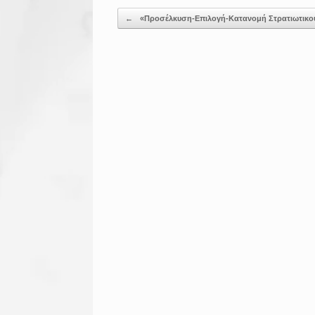
Post navigation
←
«Προσέλκυση-Επιλογή-Κατανομή Στρατιωτικο