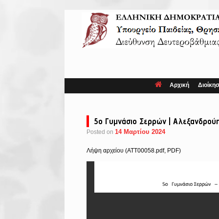
Skip
to
content
Αρχική
Διοίκη
5ο Γυμνάσιο Σερρών | Αλεξανδρού
14 Μαρτίου 2024
Posted on
Λήψη αρχείου (ATT00058.pdf, PDF)