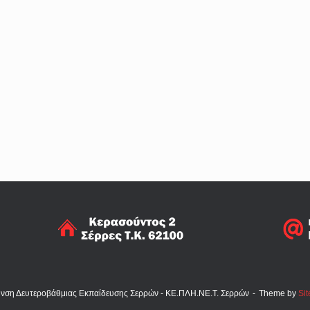
υνση Δευτεροβάθμιας Εκπαίδευσης Σερρών - ΚΕ.ΠΛΗ.ΝΕ.Τ. Σερρών
Theme by
Sit