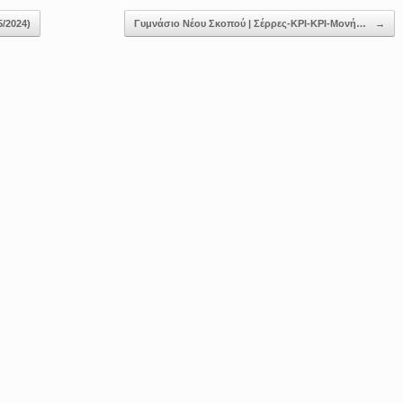
/2024)
Γυμνάσιο Νέου Σκοπού | Σέρρες-ΚΡΙ-ΚΡΙ-Μονή…
→