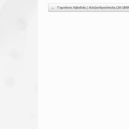
Post navigation
←
Γυμνάσιο Λιβαδιάς | Αλεξανδρούπολη (16-18/05