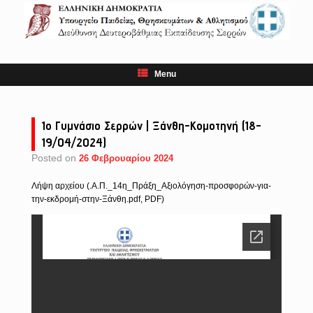
Skip
to
content
Menu
1ο Γυμνάσιο Σερρών | Ξάνθη-Κομοτηνή (18-
19/04/2024)
Posted on
26 Φεβρουαρίου 2024
Λήψη αρχείου (.Α.Π._14η_Πράξη_Αξιολόγηση-προσφορών-για-
την-εκδρομή-στην-Ξάνθη.pdf, PDF)