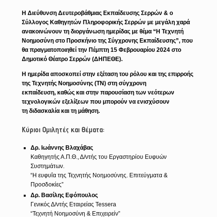
Η Διεύθυνση Δευτεροβάθμιας
Εκπαίδευσης
Σερρών & ο
Σύλλογος Καθηγητών Πληροφορικής Σερρών με μεγάλη χαρά
ανακοινώνουν τη διοργάνωση ημερίδας με θέμα “Η Τεχνητή
Νοημοσύνη στο Προσκήνιο της Σύγχρονης Εκπαίδευσης”, που
θα πραγματοποιηθεί την Πέμπτη 15 Φεβρουαρίου 2024 στο
Δημοτικό Θέατρο Σερρών (ΔΗΠΕΘΕ).
Η ημερίδα αποσκοπεί στην εξέταση του ρόλου και της επιρροής
της
Τεχνητής
Νοημοσύνης (ΤΝ) στη σύγχρονη
εκπαίδευση, καθώς και στην παρουσίαση των νεότερων
τεχνολογικών εξελίξεων που μπορούν να ενισχύσουν
τη
διδασκαλία
και τη μάθηση.
Κύριοι Ομιλητές και Θέματα:
Δρ. Ιωάννης Βλαχάβας
Καθηγητής Α.Π.Θ., Δ/ντής του Εργαστηρίου Ευφυών
Συστημάτων.
“Η ευφυΐα της Τεχνητής Νοημοσύνης. Επιτεύγματα &
Προσδοκίες”
Δρ. Βασίλης Εφόπουλος
Γενικός Δ/ντής Εταιρείας Tessera
“Τεχνητή Νοημοσύνη & Επιχειρείν”