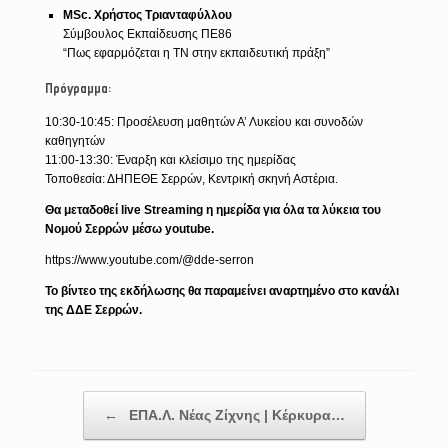
MSc. Χρήστος Τριανταφύλλου
Σύμβουλος Εκπαίδευσης ΠΕ86
“Πως εφαρμόζεται η ΤΝ στην εκπαιδευτική πράξη”
Πρόγραμμα:
10:30-10:45: Προσέλευση μαθητών Α’ Λυκείου και συνοδών
καθηγητών
11:00-13:30: Έναρξη και κλείσιμο της ημερίδας
Τοποθεσία: ΔΗΠΕΘΕ Σερρών, Κεντρική σκηνή Αστέρια.
Θα μεταδοθεί live Streaming η ημερίδα για όλα τα λύκεια του
Νομού Σερρών μέσω youtube.
https://www.youtube.com/@dde-serron
Το βίντεο της εκδήλωσης θα παραμείνει αναρτημένο στο κανάλι
της ΔΔΕ Σερρών.
Post navigation
←
ΕΠΑ.Λ. Νέας Ζίχνης | Κέρκυρα…