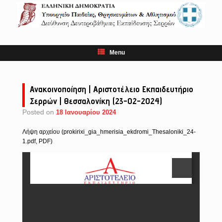
Skip
to
content
Menu
Ανακοινοποίηση | Αριστοτέλειο Εκπαιδευτήριο
Σερρών | Θεσσαλονίκη (23-02-2024)
Posted on
18 Ιανουαρίου 2024
Λήψη αρχείου (prokirixi_gia_hmerisia_ekdromi_Thesaloniki_24-
1.pdf, PDF)