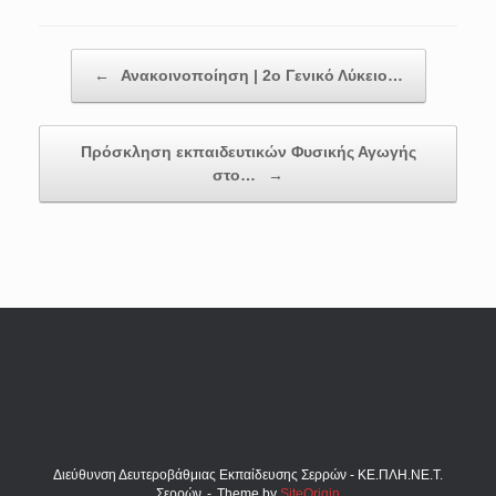
Post navigation
←
Ανακοινοποίηση | 2ο Γενικό Λύκειο…
Πρόσκληση εκπαιδευτικών Φυσικής Αγωγής
στο…
→
Διεύθυνση Δευτεροβάθμιας Εκπαίδευσης Σερρών - ΚΕ.ΠΛΗ.ΝΕ.Τ.
Σερρών
Theme by
SiteOrigin