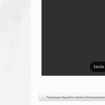
Post navigation
←
Πρόγραμμα Ημερίδων Σχολικού Επαγγελματι