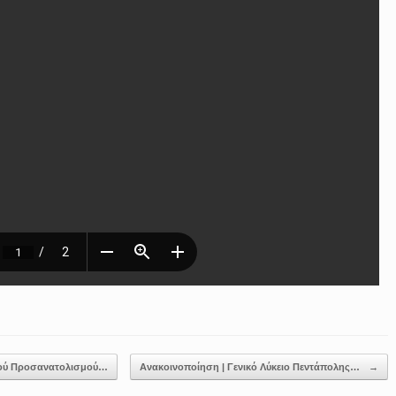
κού Προσανατολισμού…
Ανακοινοποίηση | Γενικό Λύκειο Πεντάπολης…
→