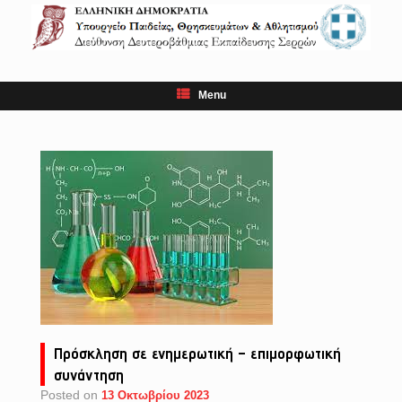
Skip
to
content
Menu
Πρόσκληση σε ενημερωτική – επιμορφωτική
συνάντηση
Posted on
13 Οκτωβρίου 2023