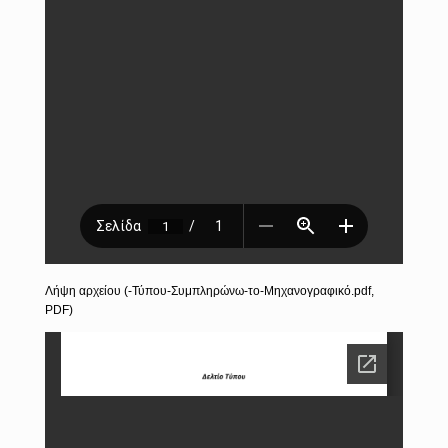
Λήψη αρχείου (-Τύπου-Συμπληρώνω-το-Μηχανογραφικό.pdf,
PDF)