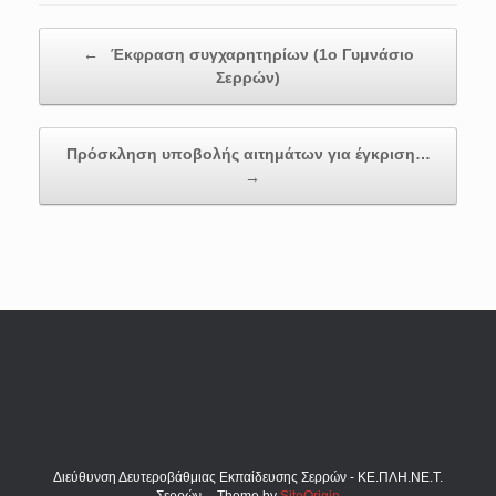
Post navigation
←
Έκφραση συγχαρητηρίων (1ο Γυμνάσιο
Σερρών)
Πρόσκληση υποβολής αιτημάτων για έγκριση…
→
Διεύθυνση Δευτεροβάθμιας Εκπαίδευσης Σερρών - ΚΕ.ΠΛΗ.ΝΕ.Τ.