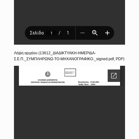
Λήψη αρχείου (13612_ΔΙΑΔΙΚΤΥΑΚΗ-ΗΜΕΡΙΔΑ-
Σ.Ε.Π._ΣΥΜΠΛΗΡΩΝΩ-ΤΟ-ΜΗΧΑΝΟΓΡΑΦΙΚΟ._signed.pdf, PDF)