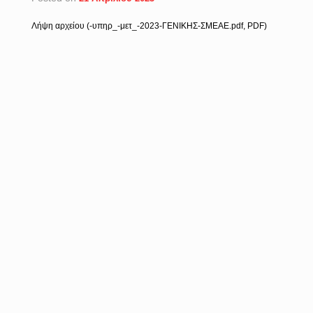
Λήψη αρχείου (-υπηρ_-μετ_-2023-ΓΕΝΙΚΗΣ-ΣΜΕΑΕ.pdf, PDF)