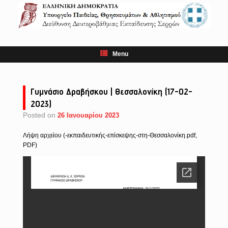
Skip
to
content
Menu
Γυμνάσιο Δραβήσκου | Θεσσαλονίκη (17-02-
2023)
Posted on
26 Ιανουαρίου 2023
Λήψη αρχείου (-εκπαιδευτικής-επίσκεψης-στη-Θεσσαλονίκη.pdf,
PDF)