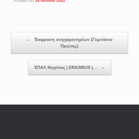
Posted on
16 Ιουνίου 2022
Post navigation
←
Έκφραση συγχαρητηρίων (Γυμνάσιο
Πρώτης)
ΕΠΑΛ Νιγρίτας | ERASMUS |…
→