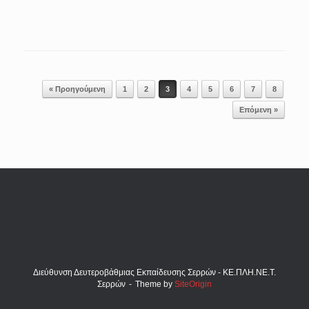
Post navigation
« Προηγούμενη
1
2
3
4
5
6
7
8
Επόμενη »
Διεύθυνση Δευτεροβάθμιας Εκπαίδευσης Σερρών - ΚΕ.ΠΛΗ.ΝΕ.Τ.
Σερρών
Theme by
SiteOrigin