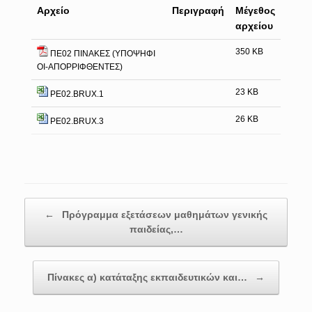
Αρχείο
Περιγραφή
Μέγεθος
αρχείου
350 KB
ΠΕ02 ΠΙΝΑΚΕΣ (ΥΠΟΨΗΦΙ
ΟΙ-ΑΠΟΡΡΙΦΘΕΝΤΕΣ)
23 KB
PE02.BRUX.1
26 KB
PE02.BRUX.3
Post navigation
←
Πρόγραμμα εξετάσεων μαθημάτων γενικής
παιδείας,…
Πίνακες α) κατάταξης εκπαιδευτικών και…
→