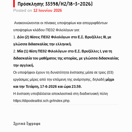
Πρόσκλησης 33598/Η2/18-3-2026)
Posted on
12 Ιουνίου 2026
Ανακοινώνονται οι πίνακες υποψηφίων και απορριφθέντων
υποψηφίων κλάδου ΠΕ02 Φιλολόγων για:
1.
Δύο (2) θέσεις ΠΕ02 Φιλολόγων στο Ε.Σ. Βρυξέλλες ΙΙΙ, με
γλώσσα διδασκαλίας την ελληνική.
2.
Μία (1) θέση ΠΕ02 Φιλολόγων στο Ε.Σ. Βρυξέλλες Ι, για τη
διδασκαλία του μαθήματος της ιστορίας, με γλώσσα διδασκαλίας
την αγγλική.
Οι υποψήφιοι έχουν τη δυνατότητα ένστασης μέσα σε τρεις (03)
εργάσιμες μέρες από την επόμενη της ανάρτησης, δηλαδή
μέχρι
και την Τετάρτη, 17-6-2026 και ώρα 23.59.
Η ένσταση υποβάλλεται αποκλειστικά στη διαδικτυακή πύλη
https://dipodeaitisi.
sch.gr/index.php.
Σχετικά Έγγραφα