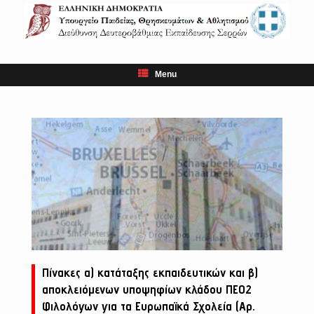
Skip
to
content
Menu
Πίνακες α) κατάταξης εκπαιδευτικών και β)
αποκλειόμενων υποψηφίων κλάδου ΠΕ02
Φιλολόγων για τα Ευρωπαϊκά Σχολεία (Αρ.