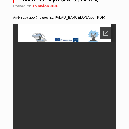
Posted on
15 Μαΐου 2026
Λήψη αρχείου (-Τύπου-EL-PALAU_BARCELONA.pdf, PDF)