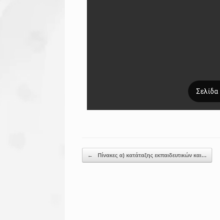
Post navigation
←
Πίνακες α) κατάταξης εκπαιδευτικών και…