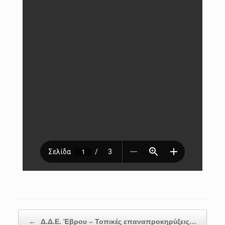
Post navigation
←
Δ.Δ.Ε. Έβρου – Τοπικές επαναπροκηρύξεις…