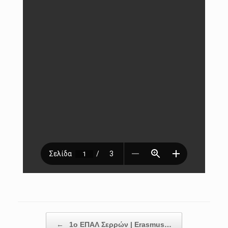
Post navigation
←
1ο ΕΠΑΛ Σερρών | Erasmus…