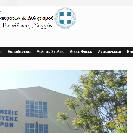
ση
Εκπαιδευτικοί
Μαθητές-Σχολεία
Δομές-Φορείς
Ανακοινώσεις
Επι