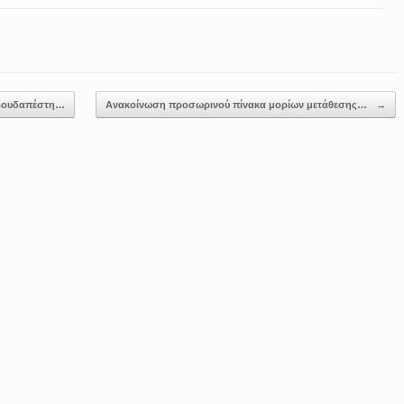
-Βουδαπέστη…
Ανακοίνωση προσωρινού πίνακα μορίων μετάθεσης…
→