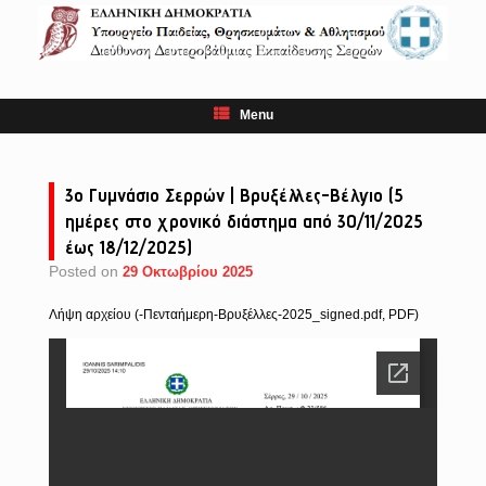
Skip
to
content
Menu
3ο Γυμνάσιο Σερρών | Βρυξέλλες-Βέλγιο (5
ημέρες στο χρονικό διάστημα από 30/11/2025
έως 18/12/2025)
Posted on
29 Οκτωβρίου 2025
Λήψη αρχείου (-Πενταήμερη-Βρυξέλλες-2025_signed.pdf, PDF)