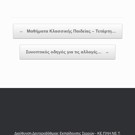
Post navigation
←
Μαθήματα Κλασσικής Παιδείας – Τετάρτη…
Συνοπτικός οδηγός για τις αλλαγές…
→
Διεύθυνση Δευτεροβάθμιας Εκπαίδευσης Σερρών - ΚΕ.ΠΛΗ.ΝΕ.Τ.