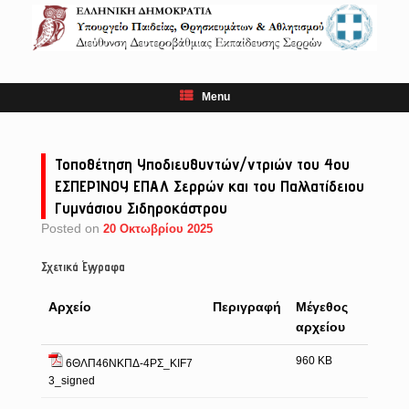
Skip
to
content
Menu
Τοποθέτηση Υποδιευθυντών/ντριών του 4ου
ΕΣΠΕΡΙΝΟΥ ΕΠΑΛ Σερρών και του Παλλατίδειου
Γυμνάσιου Σιδηροκάστρου
Posted on
20 Οκτωβρίου 2025
Σχετικά Έγγραφα
Αρχείο
Περιγραφή
Μέγεθος
αρχείου
960 KB
6ΘΛΠ46ΝΚΠΔ-4ΡΣ_KIF7
3_signed