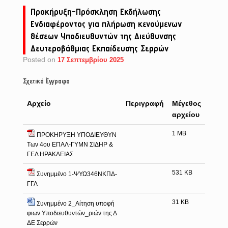
Προκήρυξη-Πρόσκληση Εκδήλωσης
Ενδιαφέροντος για πλήρωση κενούμενων
θέσεων Υποδιευθυντών της Διεύθυνσης
Δευτεροβάθμιας Εκπαίδευσης Σερρών
Posted on
17 Σεπτεμβρίου 2025
Σχετικά Έγγραφα
Αρχείο
Περιγραφή
Μέγεθος
αρχείου
1 MB
ΠΡΟΚΗΡΥΞΗ ΥΠΟΔΙΕΥΘΥΝ
Των 4ου ΕΠΑΛ-ΓΥΜΝ ΣΙΔΗΡ &
ΓΕΛ ΗΡΑΚΛΕΙΑΣ
531 KB
Συνημμένο 1-ΨΥΩ346ΝΚΠΔ-
ΓΓΛ
31 KB
Συνημμένο 2_Αίτηση υποφή
φιων Υποδιευθυντών_ριών της Δ
ΔΕ Σερρών