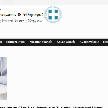
ση
Εκπαιδευτικοί
Μαθητές-Σχολεία
Δομές-Φορείς
Ανακοινώσεις
Επι
ος για τη θέση Υπευθύνου των Τμημάτων Δευτεροβάθμιας