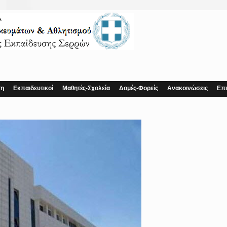
ση
Εκπαιδευτικοί
Μαθητές-Σχολεία
Δομές-Φορείς
Ανακοινώσεις
Επι