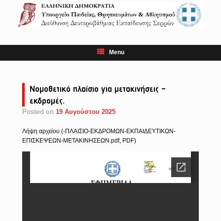
Skip
to
content
Menu
Νομοθετικό πλαίσιο για μετακινήσεις –
εκδρομές.
Posted on
19 Αυγούστου 2025
Λήψη αρχείου (-ΠΛΑΙΣΙΟ-ΕΚΔΡΟΜΩΝ-ΕΚΠΑΙΔΕΥΤΙΚΩΝ-
ΕΠΙΣΚΕΨΕΩΝ-ΜΕΤΑΚΙΝΗΣΕΩΝ.pdf, PDF)